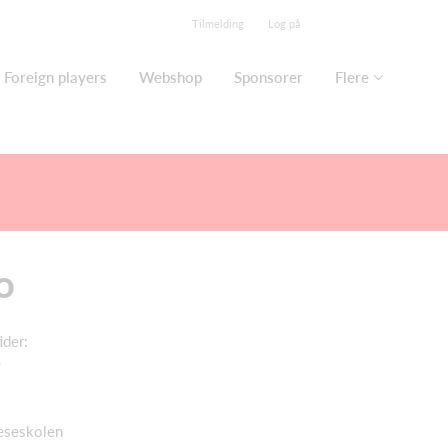
Tilmelding
Log på
Foreign players
Webshop
Sponsorer
Flere
o
ider:
0
leseskolen