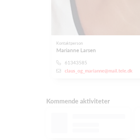
Kontaktperson
Marianne Larsen
61343585
claus_og_marianne@mail.tele.dk
Kommende aktiviteter